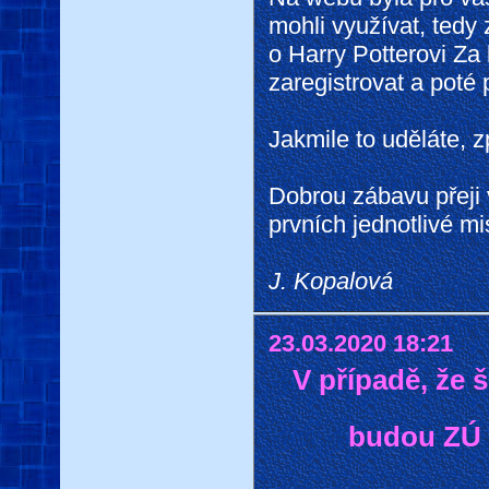
mohli využívat, tedy 
o Harry Potterovi Z
zaregistrovat a poté p
Jakmile to uděláte, 
Dobrou zábavu přeji v
prvních jednotlivé m
J. Kopalová
23.03.2020 18:21
V případě, že 
budou ZÚ 