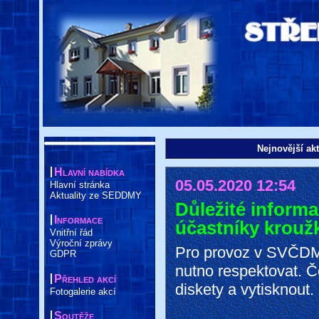
Nejnovější akt
Hlavní nabídka
05.05.2020 12:54
Hlavní stránka
Aktuality ze SEDDMY
Důležité informa
Informace
účastníky krou
Vnitřní řád
Výroční zprávy
Pro provoz v SVČDM p
GDPR
nutno respektovat. Č
Přehled akcí
diskety a vytisknout.
Fotogalerie akcí
Soutěže