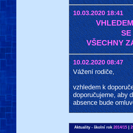
10.03.2020 18:41
VHLEDEM
SE
VŠECHNY Z
10.02.2020 08:47
Vážení rodiče,
vzhledem k doporuče
doporučujeme, aby dě
absence bude omluv
Aktuality - školní rok
2014/15
|
2