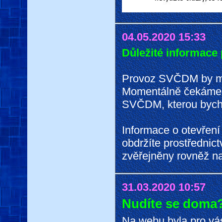
04.05.2020 15:33
Důležité informace p
Provoz SVČDM by měl
Momentálně čekáme n
SVČDM, kterou bycho
Informace o otevření
obdržíte prostředni
zvěřejněny rovněž na
31.03.2020 10:57
Nudíte se doma
Na webu byla pro vá