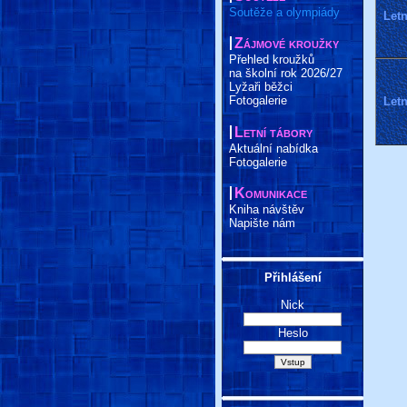
Soutěže a olympiády
Letn
Zájmové kroužky
Přehled kroužků
na školní rok 2026/27
Lyžaři běžci
Fotogalerie
Letn
Letní tábory
Aktuální nabídka
Fotogalerie
Komunikace
Kniha návštěv
Napište nám
Přihlášení
Nick
Heslo