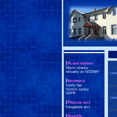
Hlavní nabídka
Hlavní stránka
Aktuality ze SEDDMY
Letn
Informace
Vnitřní řád
Výroční zprávy
GDPR
Letn
Přehled akcí
Fotogalerie akcí
Soutěže