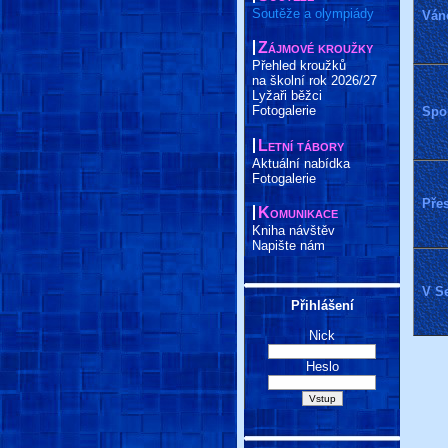
Soutěže a olympiády
Váno
Zájmové kroužky
Přehled kroužků
na školní rok 2026/27
Lyžaři běžci
Fotogalerie
Spor
Letní tábory
Aktuální nabídka
Fotogalerie
Přes
Komunikace
Kniha návštěv
Napište nám
V S
Přihlášení
Nick
Heslo