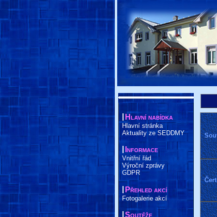
Hlavní nabídka
Hlavní stránka
Aktuality ze SEDDMY
Sout
Informace
Vnitřní řád
Výroční zprávy
GDPR
Čer
Přehled akcí
Fotogalerie akcí
Soutěže