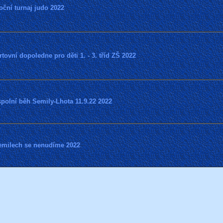
ční turnaj judo 2022
tovní dopoledne pro děti 1. - 3. tříd ZŠ 2022
polní běh Semily-Lhota 11.9.22 2022
emilech se nenudíme 2022