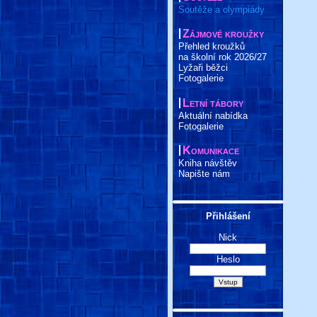
Soutěže a olympiády
Zájmové kroužky
Přehled kroužků
na školní rok 2026/27
Lyžaři běžci
Fotogalerie
Letní tábory
Aktuální nabídka
Fotogalerie
Komunikace
Kniha návštěv
Napište nám
Přihlášení
Nick
Heslo