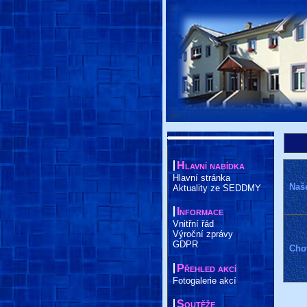
Hlavní nabídka
Hlavní stránka
Naš
Aktuality ze SEDDMY
Informace
Vnitřní řád
Výroční zprávy
GDPR
Cho
Přehled akcí
Fotogalerie akcí
Soutěže