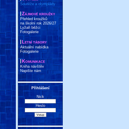
Soutěže a olympiády
Zájmové kroužky
Přehled kroužků
na školní rok 2026/27
Lyžaři běžci
Fotogalerie
Letní tábory
Aktuální nabídka
Fotogalerie
Komunikace
Kniha návštěv
Napište nám
Přihlášení
Nick
Heslo